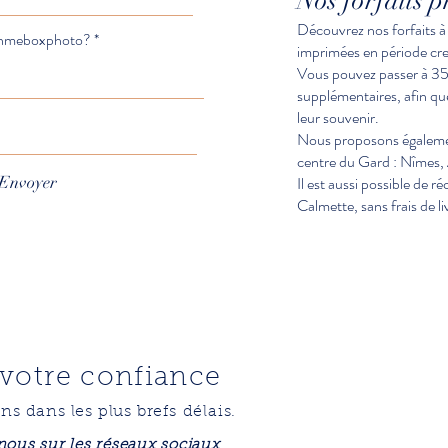
Nos forfaits 
Découvrez nos forfaits 
shmeboxphoto?
imprimées en période cre
Vous pouvez passer à 3
supplémentaires, afin que
leur souvenir.
Nous proposons également
centre du Gard : Nîmes,
Envoyer
Il est aussi possible de 
Calmette, sans frais de li
 votre confiance
s dans les plus
brefs
délais.
nous sur les réseaux sociaux