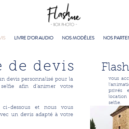
VIS
LIVRE D'OR AUDIO
NOS MODÈLES
NOS PARTE
 de devis
Flas
vous ac
n devis personnalisé pour la
l'anima
selfie afin d'animer votre
privés 
locatio
selfie.
e ci-dessous et nous vous
vec un devis adapté à votre